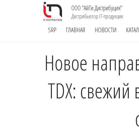
ООО "АйТи Дистрибуция"
Дистрибьютор IT-продукции
SRP
ГЛАВНАЯ
НОВОСТИ
КАТА
Новое напра
TDX: свежий 