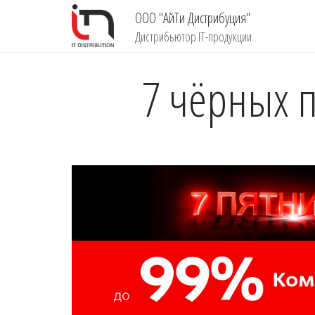
ООО "АйТи Дистрибуция"
Дистрибьютор IT-продукции
7 чёрных 